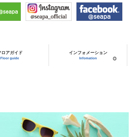
フロアガイド
インフォメーション
Floor guide
Infomation
会社案内
営業案内
アクセス
催事場案内
テナント募集
採用情報