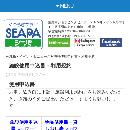
MENU
淡路島ショッピングセンターSEAPAオフィシャルサイ
ト。兵庫県南あわじ市湊110番地
営業時間AM9:30～PM9:00
お問い合わせ
0799-36-0150
HOME
イベント＆ニュース
施設使用申込書・利用規約
施設使用申込書・利用規約
2025年12月27日
使用申込書
お申し込み前に下記「施設利用規約」をお読みいただ
き、承諾のうえご提出いただきますようお願いしま
す。
施設使用申込
物品借用書・貸
書
し出し表
[wordファイ
[wordフ